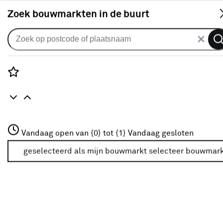
S
Zoek bouwmarkten in de buurt
Tuinhuizen
Populaire filters
Rozenstraat 3
Vandaag open van {0} tot {1}
Vandaag gesloten
3772JH Amersfoort
Pergola
Pergola
(23)
+31 01234567
geselecteerd als mijn bouwmarkt
selecteer bouwmar
Meer over deze bouwmarkt
Overkapping
Overkapping
(13)
Hout
(119)
Tuinhuis
(70)