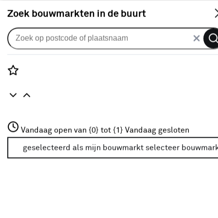
S
Zoek bouwmarkten in de buurt
Horren
Je gekozen filters:
wis filters
Rozenstraat 3
Vandaag open van {0} tot {1}
Vandaag gesloten
Geschikt voor type opening
Schuifpui
3772JH Amersfoort
+31 01234567
geselecteerd als mijn bouwmarkt
selecteer bouwmar
Meer over deze bouwmarkt
Type
Selecteer het type hor dat past bij jouw situatie