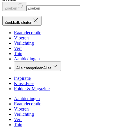
Zoeken
Zoekbalk sluiten
Raamdecoratie
Vloeren
Verlichting
Verf
Tuin
Aanbiedingen
Alle categorieën
Alles
Inspiratie
Klusadvies
Folder & Magazine
Aanbiedingen
Raamdecoratie
Vloeren
Verlichting
Verf
Tuin