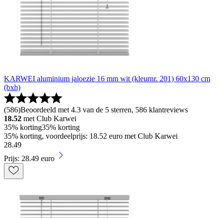
KARWEI aluminium jaloezie 16 mm wit (kleurnr. 201) 60x130 cm
(bxh)
(
586
)
Beoordeeld met 4.3 van de 5 sterren, 586 klantreviews
18.52
met Club Karwei
35% korting
35% korting
35% korting, voordeelprijs: 18.52 euro met Club Karwei
28
.
49
Prijs: 28.49 euro