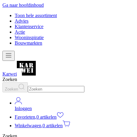
Ga naar hoofdinhoud
Toon hele assortiment
Advies
Klantenservice
Actie
Wooninspiratie
Bouwmarkten
Karwei
Zoeken
Zoeken
Inloggen
Favorieten
,
0 artikelen
Winkelwagen
,
0 artikelen
Zoeken