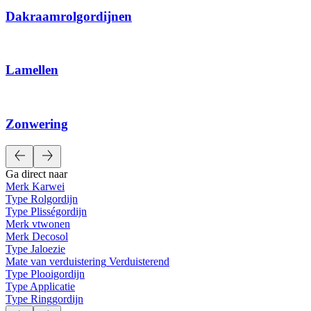
Dakraamrolgordijnen
Lamellen
Zonwering
Ga direct naar
Merk
Karwei
Type
Rolgordijn
Type
Plisségordijn
Merk
vtwonen
Merk
Decosol
Type
Jaloezie
Mate van verduistering
Verduisterend
Type
Plooigordijn
Type
Applicatie
Type
Ringgordijn