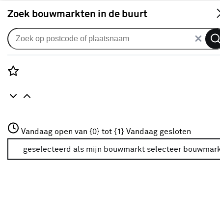
S
Zoek bouwmarkten in de buurt
Giveaway & cashbacks
Rozenstraat 3
Vandaag open van {0} tot {1}
Vandaag gesloten
3772JH Amersfoort
+31 01234567
geselecteerd als mijn bouwmarkt
selecteer bouwmar
Meer over deze bouwmarkt